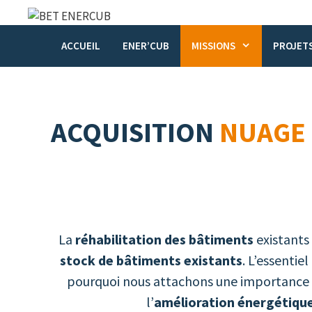
Aller
au
contenu
ACCUEIL
ENER’CUB
MISSIONS
PROJETS
ACQUISITION
NUAGE 
La
réhabilitation des bâtiments
existants
stock de bâtiments existants
. L’essentie
pourquoi nous attachons une importance p
l’
amélioration énergétiqu