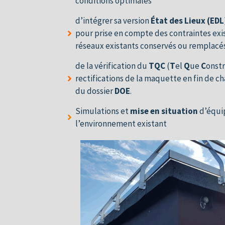
conditions optimales
d’intégrer sa version
État des Lieux (EDL
pour prise en compte des contraintes exi
réseaux existants conservés ou remplacé
de la vérification du
TQC
(
T
el
Q
ue
C
onstr
rectifications de la maquette en fin de c
du dossier
DOE
.
Simulations et
mise en situation
d’équi
l’environnement existant