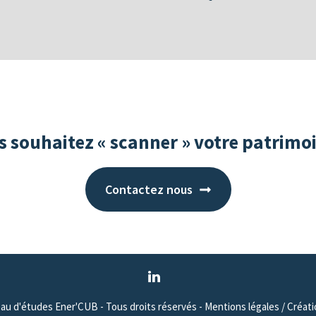
s souhaitez « scanner » votre patrimoi
Contactez nous
au d'études Ener'CUB - Tous droits réservés -
Mentions légales
/ Créat